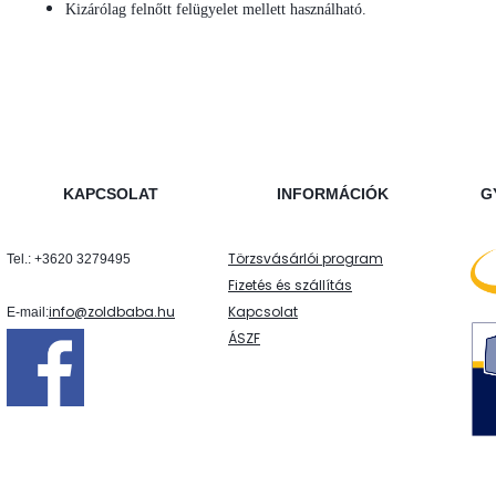
Kizárólag felnőtt felügyelet mellett használható.
KAPCSOLAT
INFORMÁCIÓK
G
Törzsvásárlói program
Tel.: +3620 3279495
Fizetés és szállítás
info@zoldbaba.hu
Kapcsolat
E-mail:
ÁSZF