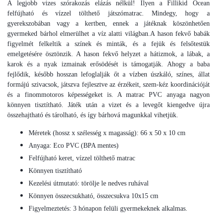
A legjobb vizes szórakozás elázás nélkül! Ilyen a Fillikid Ocean
felfújható és vízzel tölthető játszómatrac. Mindegy, hogy a
gyerekszobában vagy a kertben, ennek a játéknak köszönhetően
gyermeked bárhol elmerülhet a víz alatti világban.A hason fekvő babák
figyelmét felkeltik a színek és minták, és a fejük és felsőtestük
emelgetésére ösztönzik. A hason fekvő helyzet a hátizmok, a lábak, a
karok és a nyak izmainak erősödését is támogatják. Ahogy a baba
fejlődik, később hosszan lefoglalják őt a vízben úszkáló, színes, állat
formájú szivacsok, játszva fejlesztve az érzékeit, szem-kéz koordinációját
és a finommotoros képességeket is. A matrac PVC anyaga nagyon
könnyen tisztítható. Játék után a vizet és a levegőt kiengedve újra
összehajtható és tárolható, és így bárhová magunkkal vihetjük.
Méretek (hossz x szélesség x magasság): 66 x 50 x 10 cm
Anyaga: Eco PVC (BPA mentes)
Felfújható keret, vízzel tölthető matrac
Könnyen tisztítható
Kezelési útmutató: törölje le nedves ruhával
Könnyen összecsukható, összecsukva 10x15 cm
Figyelmeztetés: 3 hónapon felüli gyermekeknek alkalmas.