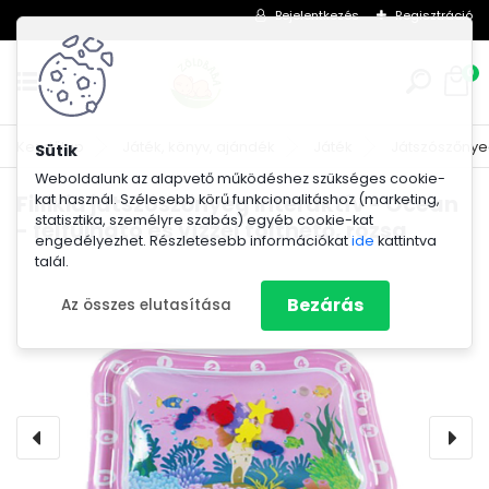
Bejelentkezés
Regisztráció
0
Kezdőlap
Játék, könyv, ajándék
Játék
Játszószőnyeg
Weboldalunk az alapvető működéshez szükséges cookie-
kat használ. Szélesebb körű funkcionalitáshoz (marketing,
Fillikid játszószőnyeg interaktív - Ocean
statisztika, személyre szabás) egyéb cookie-kat
- felfújható és vízzel tölthető, rózsa
engedélyezhet. Részletesebb információkat
ide
kattintva
talál.
Bezárás
Az összes elutasítása