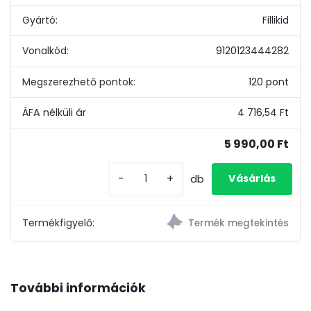
Gyártó:
Fillikid
Vonalkód:
9120123444282
Megszerezhető pontok:
120 pont
4 716,54 Ft
5 990,00 Ft
-
+
db
Termékfigyelő:
További információk