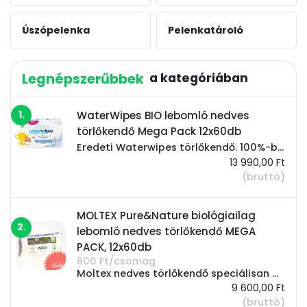
Úszópelenka
Pelenkatároló
Legnépszerűbbek
1.
WaterWipes BIO lebomló nedves
törlőkendő Mega Pack 12x60db
Eredeti Waterwipes törlőkendő. 100%-ban természetes, vegyszermentes ápolást biztosítanak a baba bőrének gyengéd ápolása érdekében. Tulajdonságok: A WaterWipes a világ legtisztább nedves törlőkendője. Csak két természetes összetevőt tartalmaznak,...
13 990,00 Ft
(bruttó)
MOLTEX Pure&Nature biológiailag
2.
lebomló nedves törlőkendő MEGA
PACK, 12x60db
800 Ft/csomag
Moltex nedves törlőkendő speciálisan a babák finom bőrére kialakítva: 99% tiszta és természetes vízzel. 100% természetes eredetű összetevők. A felhasznált anyagok 100%-ban természetes forrásból származnak és teljes mértékben lebomlanak. 0%...
9 600,00 Ft
(bruttó)