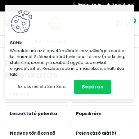
Bejelentkezés
Regisztráció
0
Kezdőlap
Baba termékek
Pelenkázás
Weboldalunk az alapvető működéshez szükséges cookie-
kat használ. Szélesebb körű funkcionalitáshoz (marketing,
Baba termékek /
statisztika, személyre szabás) egyéb cookie-kat
engedélyezhet. Részletesebb információkat
ide
kattintva
Pelenkázás
talál.
Bezárás
Az összes elutasítása
Pelenka
Mosható pelenka
Leszoktató pelenka
Popsikrém
Nedves törlőkendő
Pelenkázó alátét