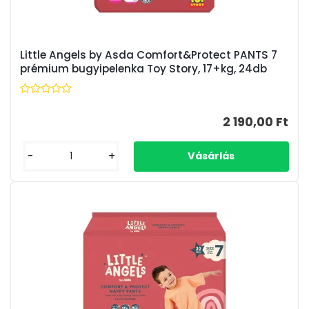
Little Angels by Asda Comfort&Protect PANTS 7
prémium bugyipelenka Toy Story, 17+kg, 24db
2 190,00 Ft
-
+