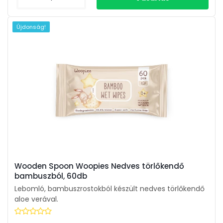
Újdonság!
Wooden Spoon Woopies Nedves törlőkendő
bambuszból, 60db
Lebomló, bambuszrostokból készült nedves törlőkendő
aloe verával.