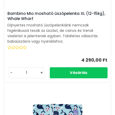
Bambino Mio mosható úszópelenka XL (12-15kg),
Whale Wharf
Díjnyertes mosható úszópelenkáink nemcsak
higiénikussá teszik az úszást, de csinos és trendi
viseletet is jelentenek egyben. Tökéletes választás
babaúszásra vagy nyaraláshoz.
4 290,00 Ft
-
+