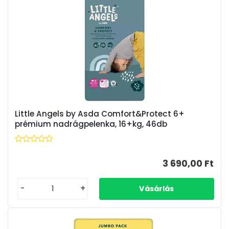
Little Angels by Asda Comfort&Protect 6+
prémium nadrágpelenka, 16+kg, 46db
3 690,00 Ft
-
+