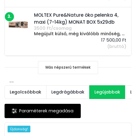
MOLTEX Pure&Nature öko pelenka 4,
3.
maxi (7-14kg) MONAT BOX 5x29db
3500 Ft/csomag
Megújult külső, még kiválóbb minőség, még inkább környezetbarát! 100%-ban természetes, növényi eredetű összetevők használata a bőrrel közvetlenül érintkező, belső réteg esetében. A kukorica és cukornád összetevők felelős gazdaságokból...
17 500,00 Ft
(bruttó)
Más népszerű termékek
Legolcsóbbak
Legdrágábbak
Legújabbak
Le
Újdonság!