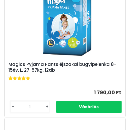
Magics Pyjama Pants éjszakai bugyipelenka 8-
15év, L, 27-57kg, 12db
1 790,00 Ft
-
+