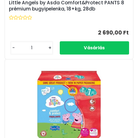
Little Angels by Asda Comfort&Protect PANTS 8
prémium bugyipelenka, 18+kg, 28db
2 690,00 Ft
-
+