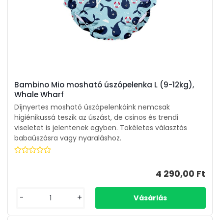
Bambino Mio mosható úszópelenka L (9-12kg),
Whale Wharf
Díjnyertes mosható úszópelenkáink nemcsak
higiénikussá teszik az úszást, de csinos és trendi
viseletet is jelentenek egyben. Tökéletes választás
babaúszásra vagy nyaraláshoz.
4 290,00 Ft
-
+