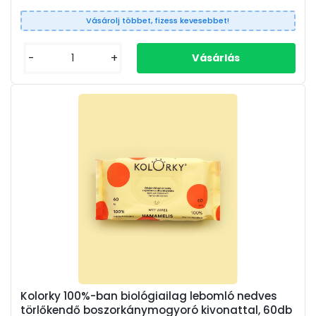
Vásárolj többet, fizess kevesebbet!
-
+
Kolorky 100%-ban biológiailag lebomló nedves
törlőkendő boszorkánymogyoró kivonattal, 60db