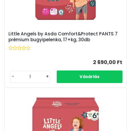
Little Angels by Asda Comfort&Protect PANTS 7
prémium bugyipelenka, 17+kg, 30db
2 690,00 Ft
-
+