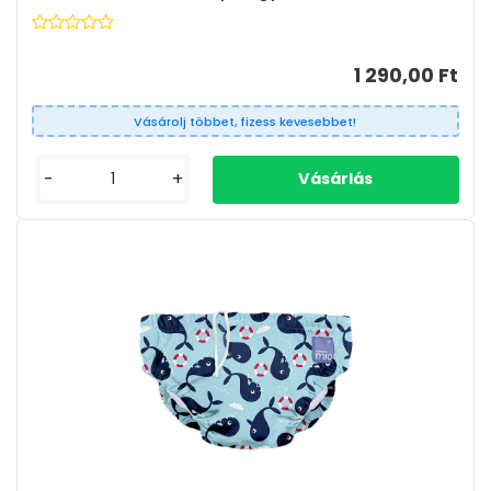
1 290,00 Ft
Vásárolj többet, fizess kevesebbet!
-
+