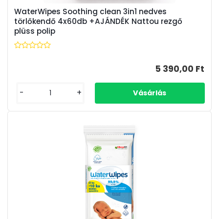
WaterWipes Soothing clean 3in1 nedves
törlőkendő 4x60db +AJÁNDÉK Nattou rezgő
plüss polip
5 390,00 Ft
-
+