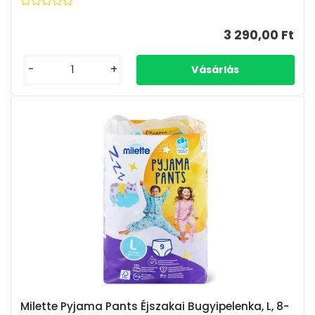
3 290,00 Ft
-
+
Milette Pyjama Pants Éjszakai Bugyipelenka, L, 8-