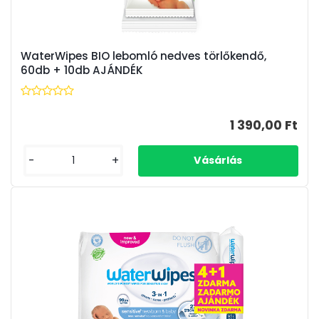
WaterWipes BIO lebomló nedves törlőkendő,
60db + 10db AJÁNDÉK
1 390,00 Ft
-
+