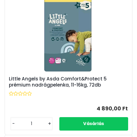
Little Angels by Asda Comfort&Protect 5
prémium nadrágpelenka, 11-16kg, 72db
4 890,00 Ft
-
+