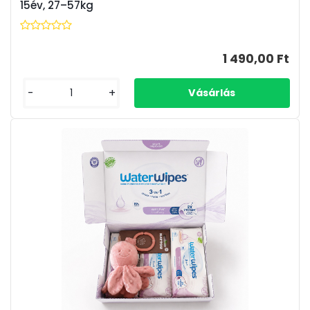
15év, 27–57kg
1 490,00 Ft
-
+