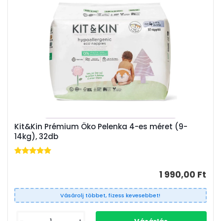
Kit&Kin Prémium Öko Pelenka 4-es méret (9-
14kg), 32db
1 990,00 Ft
Vásárolj többet, fizess kevesebbet!