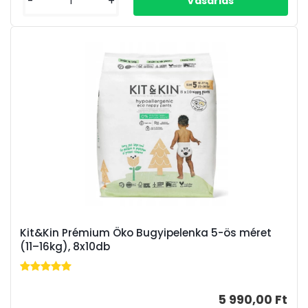
-
+
Kit&Kin Prémium Öko Bugyipelenka 5-ös méret
(11–16kg), 8x10db
5 990,00 Ft