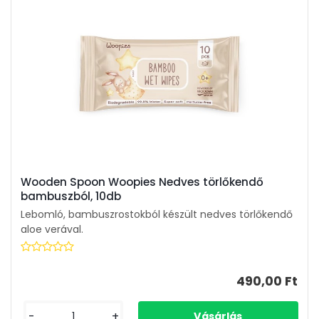
Wooden Spoon Woopies Nedves törlőkendő
bambuszból, 10db
Lebomló, bambuszrostokból készült nedves törlőkendő
aloe verával.
490,00 Ft
-
+