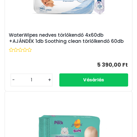
WaterWipes nedves törlőkendő 4x60db
+AJÁNDÉK 1db Soothing clean törlőlkendő 60db
5 390,00 Ft
-
+