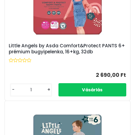
Little Angels by Asda Comfort&Protect PANTS 6+
prémium bugyipelenka, 16+kg, 32db
2 690,00 Ft
-
+