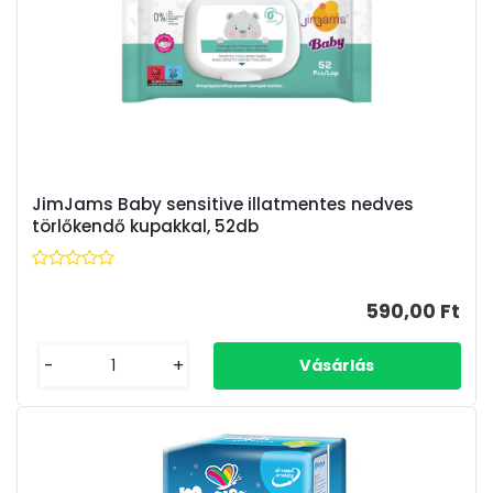
JimJams Baby sensitive illatmentes nedves
törlőkendő kupakkal, 52db
590,00 Ft
-
+