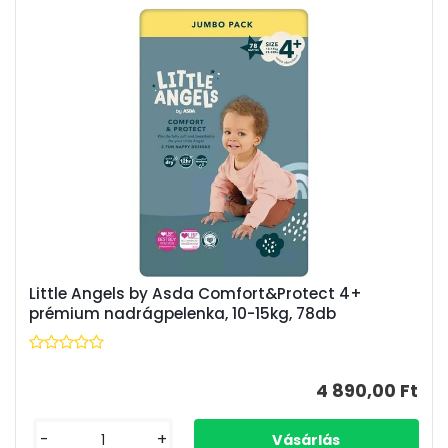
Little Angels by Asda Comfort&Protect 4+
prémium nadrágpelenka, 10-15kg, 78db
4 890,00 Ft
-
+