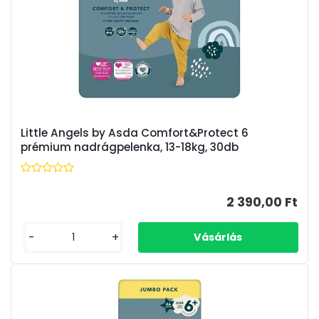
Little Angels by Asda Comfort&Protect 6
prémium nadrágpelenka, 13-18kg, 30db
2 390,00 Ft
-
+